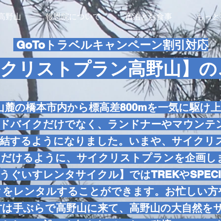
高野山
報恩院について
宿泊とお食事
もっと
GoToトラベルキャンペーン割引対応
イクリストプラン高野山】の
山麓の橋本市内から標高差800mを一気に駆け
ードバイクだけでなく、ランドナーやマウンテ
集結するようになりました。いまや、サイクリ
ただけるように、サイクリストプランを企画し
いすレンタサイクル】ではTREKやSPECIA
クをレンタルすることができます。お忙しい方
方は手ぶらで高野山に来て、高野山の大自然を