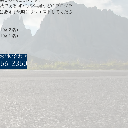
楽しみいただけます。
法である阿字観や写経などのプログラ
は必ず予約時にリクエストしてくださ
、１室２名）
、１室１名）
お問い合わせ
-56-2350