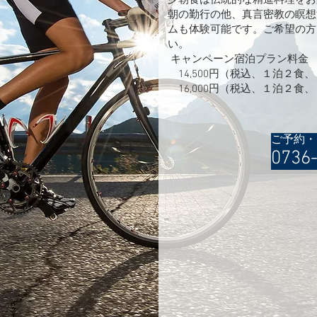
夕朝食は伝統的な精進料理をお
朝の勤行の他、真言密教の瞑想
ムも体験可能です。ご希望の方
い。
キャンペーン宿泊プラン料金
14,500円（税込、１泊２食
​ 16,000円（税込、１泊２食
ご予約・
0736