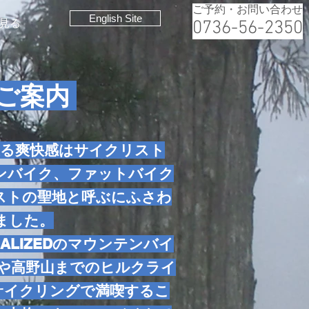
ご予約・お問い合わせ
English Site
見る
0736-56-2350
ご案内
上る爽快感はサイクリスト
ンバイク、ファットバイク
ストの聖地と呼ぶにふさわ
ました。
LIZEDのマウンテンバイ
や高野山までのヒルクライ
サイクリングで満喫するこ