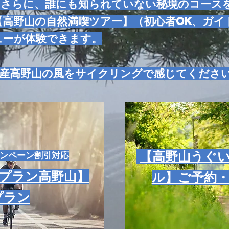
）さらに、誰にも知られていない秘境のコース
高野山の自然満喫ツアー】（初心者OK、ガイ
ューが体験できます。
産高野山の風をサイクリングで感じてくださ
【高野山うぐ
ャンペーン割引対応
プラン高野山】
ル】ご予約
プラン