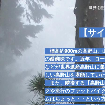
Home
世界遺産
【サ
標高約900mの高野山。
の醍醐味です。近年、ロ
などが世界遺産高野山に
しい高野山を堪能してい
また、隣接する【高野山うぐ
クや流行のファットバイ
ムはちょっと・・という