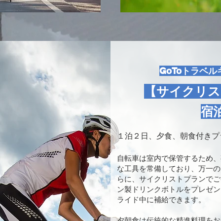
GoToトラベ
【サイクリス
宿
１泊２日、夕食、朝食付きプ
自転車は室内で保管するため、
な工具を常備しており、万一の
らに、サイクリストプランでご
ン製ドリンクボトルをプレゼン
ライド中に補給できます。