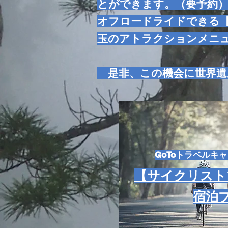
とができます。（要予約
オフロードライドできる【
玉のアトラクションメニ
是非、この機会に世界遺
GoToトラベルキ
【サイクリスト
宿泊