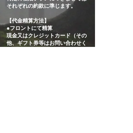
それぞれの約款に準じます。
【代金精算方法】
●フロントにて精算
現金又はクレジットカード（その
他、ギフト券等はお問い合わせく
ださい）
●クレジットカードにて事前精算
オンライン予約完了時にクレジッ
トカードで一括お支払（カード会
社からの御請求はチェックアウト
日が基準になります）
【返金について】 商品及びサー
ビスの特性上、宿泊後の返金は致
しておりません。
また宿泊前のキャンセルにつきま
しては宿泊約款に準ずるキャンセ