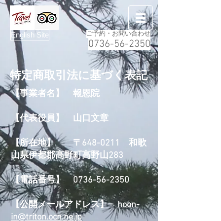
ご予約・お問い合わせ
English Site
0736-56-2350
​特定商取引法に基づく表記
【事業者名】 報恩院
【代表役員】 山口文章
【所在地】 〒648-0211 和歌
山県伊都郡高野町高野山283
​【電話番号】
0736-56-2350
【​公開メールアドレス】
hoon-
in@triton.ocn.ne.jp